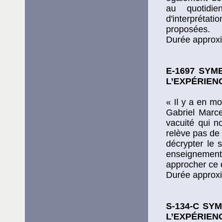
au quotidie
d'interpréta
proposées.
Durée approxi
E-1697 SYM
L’EXPÉRIEN
« Il y a en mo
Gabriel Marce
vacuité qui n
relève pas de
décrypter le 
enseignemen
approcher ce q
Durée approxi
S-134-C SY
L’EXPÉRIEN