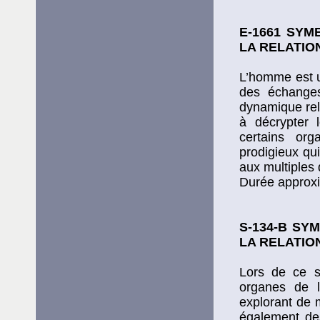
E-1661 SYM
LA RELATIO
L’homme est un
des échanges
dynamique rela
à décrypter 
certains or
prodigieux qu
aux multiples 
Durée approxi
S-134-B SY
LA RELATIO
Lors de ce s
organes de l
explorant de 
également des