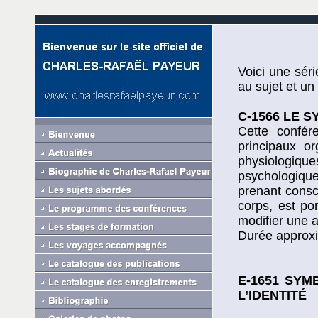
Voici une séri
au sujet et u
C-1566 LE 
Cette confér
principaux o
physiologiq
psychologiqu
prenant consc
corps, est po
modifier une 
Durée approxi
E-1651 SYM
L’IDENTITÉ