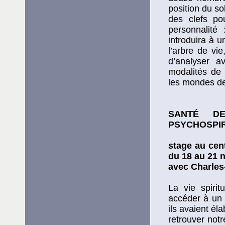
position du so
des clefs po
personnalité 
introduira à 
l’arbre de vi
d’analyser a
modalités de 
les mondes de 
SANTÉ D
PSYCHOSPIR
stage au cen
du 18 au 21 
avec Charles
La vie spiri
accéder à un 
ils avaient él
retrouver not