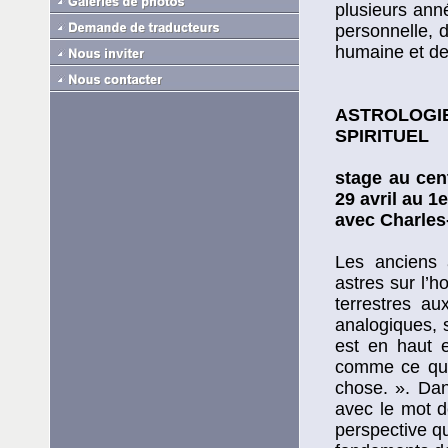
plusieurs ann
personnelle, 
humaine et de
ASTROLOGI
SPIRITUEL
stage au cen
29 avril au 1
avec Charles
Les anciens a
astres sur l’
terrestres a
analogiques, 
est en haut 
comme ce qui 
chose. ». Dan
avec le mot d
perspective q