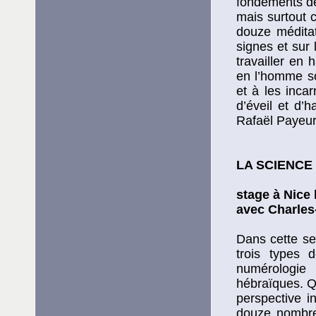
fondements de
mais surtout c
douze méditat
signes et sur 
travailler en
en l’homme son
et à les incar
d’éveil et d’
Rafaël Payeur 
LA SCIENCE
stage à Nice 
avec Charles
Dans cette se
trois types 
numérologie 
hébraïques. Qu
perspective i
douze nombre